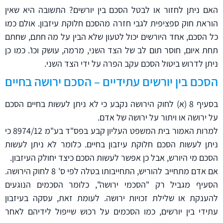
האם ניתן לחזור או לבטל הסכם בין יורשים? התשובה היא שאין
הוראת חוק ספציפית לגבי חזרה מהסכם חלוקת עיזבון. אולם כמו
כל הסכם, אחד היורשים יכול לטעון שלא הבין על מה חתם, שחתם
תחת איום, חוסר תום לב של הצד השני, מרמה, עושק וכו'. כמו כן
ניתן לדרוש ביטול הסכם עקב הפרה על ידי הצד השני.
הסכם בין יורשים עתידיים – הסכם ירושה בחיים
בסעיף 8 (א) לחוק הירושה נקבע כי לא ניתן לעשות בחיים הסכם
על ירושה או ויתור על ירושה של אדם.
למרות האמור בית המשפט העליון קבע בפס"ד בע"מ 8974/12 כי
ניתן לעשות הסכם חלוקת עיזבון בחיים. כלומר לא ניתן לעשות
הסכם מי היורש, אבל כן אפשר לעשות הסכם כיצד יחולק העיזבון.
אם אדם מתחייב להוריש, התחייבותו בטלה לפי ס' 8 לחוק הירושה.
הסעיף מגביל רק "הסכמי ירושה", כלומר הסכמים הנוגעים
להענקת או שלילת זכויות ירושה. לעומת זאת, עסקה בעיזבון
עתידי בין יורשים, כמו הסכמים על רכוש שייפול לידיהם לאחר