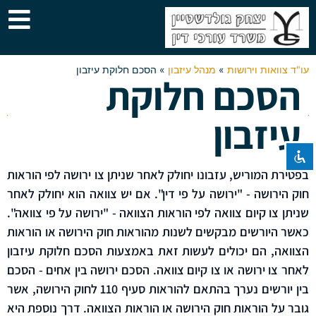
עו"ד צוואות וירושות
»
מנהל עיזבון
»
הסכם חלוקת עיזבון
הסכם חלוקת
השבת את ההבזקים
visibility_off
סמן כותרות
title
עיזבון
צבע רקע
settings
זום (הקטנה)
zoom_out
בפטירת המוריש, עזבונו יחולק לאחר שניתן צו ירושה לפי הוראות
זום (הגדלה)
zoom_in
חוק הירושה - "ירושה על פי דין". אם יש צוואה הוא יחולק לאחר
הקטנת גופן
remove_circle_outline
שניתן צו קיום צוואה לפי הוראות הצוואה - "ירושה על פי צוואה".
הגדלת גופן
add_circle_outline
כאשר היורשים מבקשים לשנות מהוראות חוק הירושה או הוראות
הצוואה, הם יכולים לעשות זאת באמצעות הסכם חלוקת עיזבון
גופן קריא
spellcheck
לאחר צו ירושה או צו קיום צוואה. הסכם ירושה בין אחים - הסכם
ניגודיות בהירה
brightness_high
בין יורשים נערך בהתאם להוראות סעיף 110 לחוק הירושה, אשר
ניגודיות כהה
brightness_low
גובר על הוראות חוק הירושה או הוראות הצוואה. דרך נוספת היא