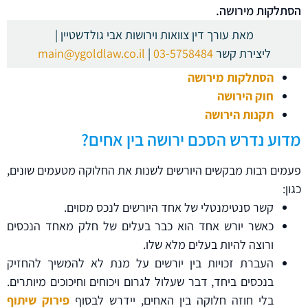
הוסף קו תחתון לקישורים
format_underlined
הסתלקות מירושה.
סמן קישורים
font_download
מאת עורך דין צוואות וירושות אבי גולדשטיין |
ליצירת קשר
03-5758484
|
main@ygoldlaw.co.il
לאפס את כל האפשרויות
cached
הסתלקות מירושה
השארת משוב
חוק הירושה
תקנות הירושה
מדוע נדרש הסכם ירושה בין אחים?
פעמים רבות מבקשים היורשים לשנות את החלוקה מטעמים שונים,
כגון:
קשר סנטימנטלי של אחד היורשים לנכס מסוים.
כאשר יורש אחד הוא כבר בעלים של חלק מאחד הנכסים
ורוצה להיות בעלים מלא שלו.
העברת זכויות בין יורשים על מנת לא להמשיך להחזיק
בנכסים ביחד, דבר שעלול לגרום ויכוחים וחיכוכים מיותרים.
בלי חוזה חלוקה בין האחים, יידרש לבסוף
פירוק שיתוף