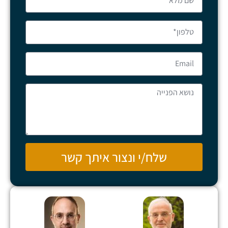
שלח/י ונצור איתך קשר