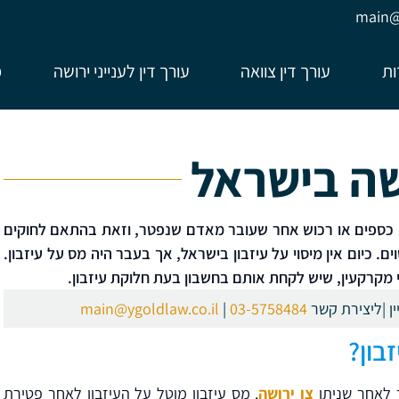
main@y
ות
עורך דין צוואה
עורך דין לענייני ירושה
מ
שה בישראל
ם, כספים או רכוש אחר שעובר מאדם שנפטר, וזאת בהתאם לחוקים
ם. כיום אין מיסוי על עיזבון בישראל, אך בעבר היה מס על עיזבון.
מקרקעין, שיש לקחת אותם בחשבון בעת חלוקת עיזבון.
 |
ליצירת קשר
03-5758484
|
main@ygoldlaw.co.il
בון?
 לאחר שניתן
צו ירושה
. מס עיזבון מוטל על העיזבון לאחר פטירת