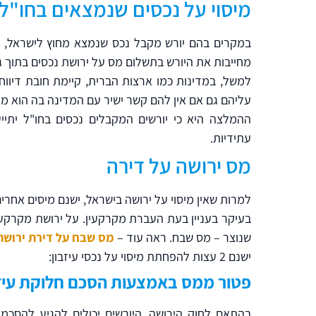
מיסוי על נכסים שנמצאים בחו"ל
במקרים בהם יורש מקבל נכס שנמצא מחוץ לישראל, על
מחייבות את היורש בתשלום מס על ירושת נכסים בתוך גב
למשל, במדינות כמו ארצות הברית, קיימת חובת דיווח 
עליהם גם אם אין להם קשר ישיר עם המדינה בה הוא מת
ההמלצה היא כי יורשים המקבלים נכסים בחו"ל יתיי
עתידיות.
מס ירושה על דירה
למרות שאין מיסוי על ירושה בישראל, ישנם מיסים אחרי
בעיקר בעניין בעת העברת מקרקעין. על ירושת מקרקעין
שנוצר – מס שבח. ראה עוד –
מס שבח על דירת ירושה
ישנם 2 עצות להפחתת מיסוי על נכסי עיזבון:
פטור ממס באמצעות הסכם חלוקת עיזב
בהתאם לחוק הירושה, היורשים יכולים להגיע להסכמה