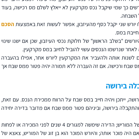
ורשים כך שמי שיקבל נכס מקרקעין לא ייאלץ לשלם מס רכישה, בעוד
 השבחה.
ילו יורש שני יקבל כסף מהעיזבון, אפשר לעשות זאת באמצעות
הסכם
חייבת במס.
רשים "בשלב הראשון" של חלוקת נכסי העיזבון, שכן אם ישנו שינוי
ה לאחר שנרשמו הנכסים עשוי להוביל לחיוב במס מקרקעין.
ם לשנות אותה ולהעביר את המקרקעין ליורש אחר, אפילו בהעברה
 מס שבח ורכישה. אם זה העברה ללא תמורה יהיה פטור ממס שבח אך
לה בירושה
ה, ייתכן ויהיה חייב במס שבח על הרווח ממכירת הנכס. עם זאת,
שהתקבלה בירושה, וביניהם פטור ממס שבח אם מדובר בדירה יחידה
יש פטור אם זו דירה יחידה של המוריש; הדירה שימשה למגורים 4 שנים לפני המכירה או לפחות
ם היה מוכר אותה; והיורש המוכר הוא בן זוג של המוריש, צאצא של