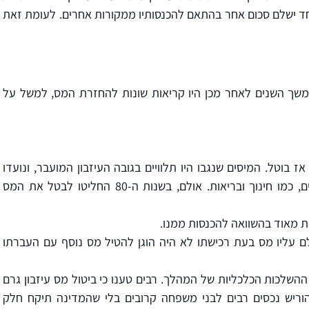
חד ישלם סכום אחר בהתאם להכנסותיו ממקורות אחרים. לעומת זאת
זבון היה קיים בישראל משנת 1949 עד 1981. במשך השנים לאחר מכן היו קריאות שונות להחזרת המס, למשל על
 עיזבון היה קיים בישראל בין השנים 1950 ל-1981, אז בוטל. המיסים שנגבו היו תלוויים בגובה העיזבון המועבר, ונועדו
להבטיח שהיורשים ישתתפו במימון השירותים הציבוריים, כמו חינוך ובריאות. אולם, בשנות ה-80 החליטו לבטל את המס
ות מאוד בהשוואה להכנסות ממנו.
לם עליו מס בעת רכישתו לא היה הוגן להטיל מס נוסף עם העברתו
ההשלכות הכלכליות של המהלך. רבים טענו כי ביטול מס עיזבון גרם
ריש נכסים רבים לבני משפחה קרובים בלי שהמדינה תיקח חלק