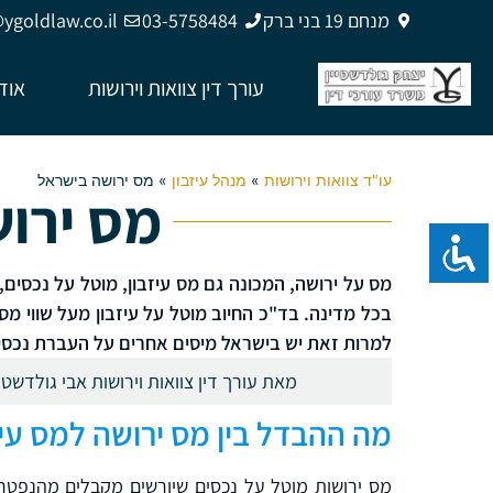
מנחם 19 בני ברק
03-5758484
goldlaw.co.il
עורך דין צוואות וירושות
אוד
עו"ד צוואות וירושות
»
מנהל עיזבון
»
מס ירושה בישראל
מס ירו
מס על ירושה, המכונה גם מס עיזבון, מוטל על נכסי
בכל מדינה. בד"כ החיוב מוטל על עיזבון מעל שווי מסוי
למרות זאת יש בישראל מיסים אחרים על העברת נכסי 
מאת עורך דין צוואות וירושות אבי גולדשטיין
מה ההבדל בין מס ירושה למס עיז
מס ירושות מוטל על נכסים שיורשים מקבלים מהנפטר