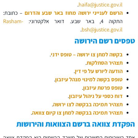
.
haifa@justice.gov.il
הרשם לענייני ירושה מחוז באר שבע והדרום
– כתובת:
התקוה 4, באר שבע. דואר אלקטרוני:
Rasham-
.
bsh@justice.gov.il
טפסים רשם הירושה
בקשה למתן צו ירושה – טופס ידני
.
תצהיר הסתלקות
.
הודעה ליורש על פי דין
.
טופס בקשה למינוי מנהל עיזבון
.
טופס פרטת עיזבון
.
דוח כספי על ניהול עיזבון
.
תצהיר תמיכה בבקשה לצו ירושה
.
תצהיר תמיכה בבקשה למתן צו קיום צוואה
.
הפקדת צוואה ברשם הצוואות והירושות
אחד השירותים החשובים של משרד הרשמים הוא הפקדת צוואה