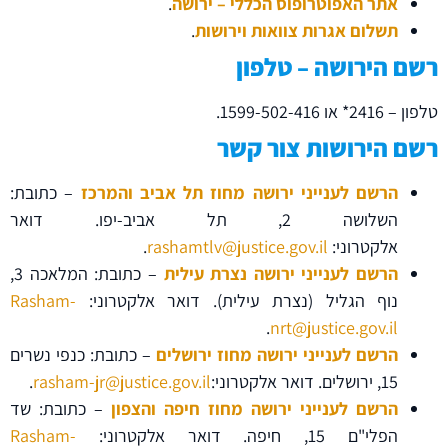
אתר האפוטרופוס הכללי – ירושה
.
הוסף קו תחתון לקישורים
format_underlined
תשלום אגרות צוואות וירושות
.
סמן קישורים
font_download
רשם הירושה – טלפון
לאפס את כל האפשרויות
cached
טלפון – 2416* או 1599-502-416.
השארת משוב
רשם הירושות צור קשר
הרשם לענייני ירושה מחוז תל אביב והמרכז
– כתובת:
השלושה 2, תל אביב-יפו. דואר
אלקטרוני:
rashamtlv@justice.gov.il
.
הרשם לענייני ירושה נצרת עילית
– כתובת: המלאכה 3,
נוף הגליל (נצרת עילית). דואר אלקטרוני:
Rasham-
.
nrt@justice.gov.il
הרשם לענייני ירושה מחוז ירושלים
– כתובת: כנפי נשרים
15, ירושלים. דואר אלקטרוני:
rasham-jr@justice.gov.il
.
הרשם לענייני ירושה מחוז חיפה והצפון
– כתובת: שד
הפלי"ם 15, חיפה. דואר אלקטרוני:
Rasham-