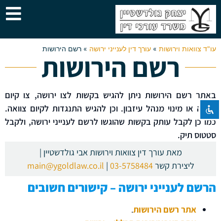
עו"ד צוואות וירושות
»
עורך דין לענייני ירושה
»
רשם הירושות
רשם הירושות
השבת את ההבזקים
visibility_off
סמן כותרות
title
צבע רקע
settings
באתר רשם הירושות ניתן להגיש בקשות לצו ירושה, צו קיום
צוואה או מינוי מנהל עיזבון. וכן להגיש התנגדות לקיום צוואה.
זום (הקטנה)
zoom_out
כמו כן לקבל עותק בקשות שהוגשו לרשם לענייני ירושה, ולקבל
זום (הגדלה)
zoom_in
סטטוס תיק.
הקטנת גופן
remove_circle_outline
מאת עורך דין צוואות וירושות אבי גולדשטיין |
הגדלת גופן
add_circle_outline
ליצירת קשר
03-5758484
|
main@ygoldlaw.co.il
גופן קריא
spellcheck
הרשם לענייני ירושה – קישורים חשובים
ניגודיות בהירה
brightness_high
ניגודיות כהה
אתר רשם הירושות
.
brightness_low