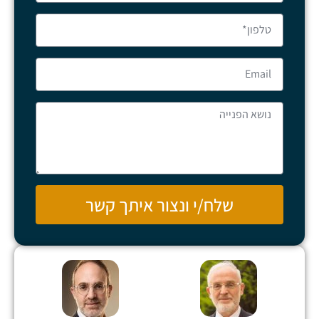
שלח/י ונצור איתך קשר