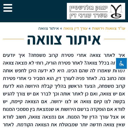
עו"ד צוואות וירושות
»
עורך דין צוואה
»
איתור צוואה
איתור צוואה
השבת את ההבזקים
visibility_off
סמן כותרות
title
צבע רקע
settings
איך לאתר צוואה אחרי פטירת קרוב משפחה? איך יודעים
שהייתה בכלל צוואה? לאחר פטירת הוריה, רותי לא מצאה צוואה
זום (הקטנה)
zoom_out
למרות שאמרו לה שהם הכינו. היא לא ידעה היכן לחפש אותה
זום (הגדלה)
zoom_in
ומה כתוב בה. לאחר פניה לעורך דין, הוא הסביר כי אחרי פטירת
הקטנת גופן
remove_circle_outline
קרוב משפחה, הצעד הראשון בהליך קבלת הירושה הוא לדעת
הגדלת גופן
add_circle_outline
אם יש צוואה, ואם כן לאתר אותה וכך לברר אם יש צורך להגיש
בקשה לצו קיום צוואה או לצו ירושה. אם הצוואה קיימת, יש
גופן קריא
spellcheck
לוודא אם הופקדה ברשם הירושות או שנמצאת בין מסמכי המנוח
ניגודיות בהירה
brightness_high
או אצל עורך הדין של המנוח. אם נמצאה צוואה, חשוב לוודא
ניגודיות כהה
brightness_low
שאין צוואה חדשה יותר שמבוטלת את הצוואה הקודמת. לאחר