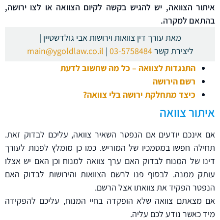
הוסף קו תחתון לקישורים
format_underlined
איתור הצוואה, יש להגיש בקשה לקיום הצוואה או לצו ירושה,
בהתאם למקרה.
סמן קישורים
font_download
מאת עורך דין צוואות וירושות אבי גולדשטיין |
לאפס את כל האפשרויות
cached
ליצירת קשר
03-5758484
|
main@ygoldlaw.co.il
השארת משוב
התנגדות לצוואה – כל מה שחשוב לדעת
רשם הירושה
כיצד מתחלקת ירושה בלי צוואה?
איתור צוואה
אם אינכם יודעים אם הנפטר השאיר צוואה, עליכם לבדוק זאת.
תחילה חפשו במסמכיו של המוריש. כמו כן מומלץ לפנות לעורך
דינו של המנוח לבדוק האם ערך צוואה למנוח וכן האם יש אצלו
עותק ממנה. לבסוף פנו לרשם הצוואות והירושות לבדוק האם
הנפטר הפקיד את צוואתו אצל הרשם.
אם מצאתם צוואה שלא הופקדה בחיי המנוח, עליכם להפקידה
מיד כאשר נודע לכם עליה.