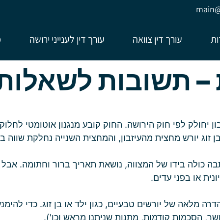
main@y
ות
עורך דין צוואה
עורך דין לענייני ירושה
מ
 – תשובות לשאלות
יחולק לפי חוק הירושה. החוק קובע מנגנון אוטומטי לחלוקת 
וג יורש מחצית מהעיזבון, והמחצית השנייה נחלקת שווה בשו
ה כולה בידו של המצווה, נושאת תאריך ברור וחתומה. אבל – ב
נית או בפני עדים.
הדרה מלאה של יורשים טבעיים, כגון ילד או בן זוג. כדי להימ
ושך, הסכמות קודמות, מתנות שניתנו מראש וכו').