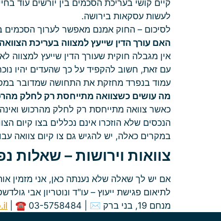
קיים קושי בעריכת הסכמים בין יורשים עוד בחיי
לעשות עסקאות בירושה.
לסיכום – החוק אמנם מאפשר לערוך הסכמים בנ
האם עורך הדין שייעץ למצווה בעריכת הצוואה
אין מגבלה חוקית שעורך הדין שייעץ למצווה לא
עם זאת, חשוב להקפיד על כך שהעדים יהיו נוכ
עמוד בנפרד מחזקת את התחושה שמדובר במסמך
מה עושים כשצוואה מתייחסת רק לחלק מהרכ
כאשר צוואה מתייחסת רק לחלק מהרכוש ואינה כ
הנכסים שלא הוזכרו אינם נכללים בצו קיום הצו
במקרים כאלה, יש להגיש גם צו קיום צוואה עבור
צוואות וירושות – שאלות נפ
אם יש לך שאלה שלא נענתה כאן, אני מזמין או
לתיאום פגישת ייעוץ – עו"ד ונוטריון אבי גולדשטי
מנחם 19, בני ברק ✉ |
| ☎ 03-5758484
il