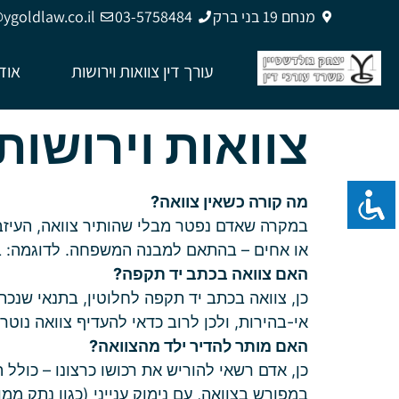
מנחם 19 בני ברק
03-5758484
goldlaw.co.il
עורך דין צוואות וירושות
אוד
צוואות וירושות
מה קורה כשאין צוואה?
במקרה שאדם נפטר מבלי שהותיר צוואה, העיזבון 
או אחים – בהתאם למבנה המשפחה. לדוגמה: בן ז
האם צוואה בכתב יד תקפה?
כן, צוואה בכתב יד תקפה לחלוטין, בתנאי שנכתב
אי-בהירות, ולכן לרוב כדאי להעדיף צוואה נוטריו
האם מותר להדיר ילד מהצוואה?
כן, אדם רשאי להוריש את רכושו כרצונו – כולל 
במפורש בצוואה, עם נימוק ענייני (כגון נתק ממ