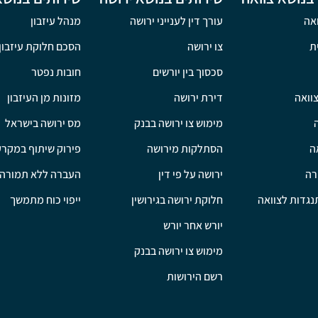
ואה
עורך דין לענייני ירושה
מנהל עיזבון
ת
צו ירושה
הסכם חלוקת עיזבון
סכסוך בין יורשים
חובות נפטר
וואה
דירת ירושה
מזונות מן העיזבון
מימוש צו ירושה בבנק
מס ירושה בישראל
אה
הסתלקות מירושה
פירוק שיתוף במקרק
רה
ירושה על פי דין
העברה ללא תמורה
גדות לצוואה
חלוקת ירושה בגירושין
ייפוי כוח מתמשך
יורש אחר יורש
מימוש צו ירושה בבנק
רשם הירושות